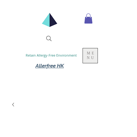
ME
Retain Allergy-Free Environment
NU
Allerfree HK