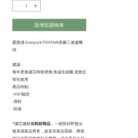
新增至購物車
愛惠浦 Everpure PENTAIR原廠三連濾機
頭
建議：
每年更換濾芯時順便換,免滋生細菌,達致近
衛生效用
產品特點:
-NSF.驗證
-厚料
-防撞
*濾芯濾材屬
耗材商品
，一經拆封即無法
復原成新品再售，故若非新品瑕疵，將視