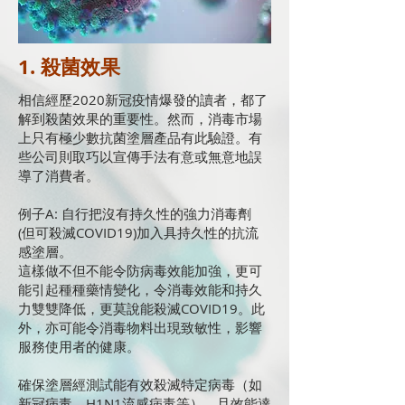
1. 殺菌效果
相信經歷2020新冠疫情爆發的讀者，都了
解到
殺菌效果的重要性。
然而，消毒市場
上只有極少數抗菌塗層產品有此驗證。有
些公司則取巧以宣傳手法有意或無意地誤
導了消費者。
例子A: 自行把沒有持久性的強力消毒劑
(但可殺滅COVID19)加入具持久性的抗流
感塗層。
這樣做不但不能令防病毒效能加強，更可
能引起種種藥情變化，令消毒效能和持久
力雙雙降低，更莫說能殺滅COVID19。此
外，亦可能令消毒物料出現致敏性，影響
服務使用者的健康。
確保塗層經測試能有效殺滅特定病毒（如
新冠病毒、H1N1流感病毒等），且效能達