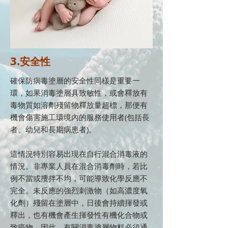
3.
安全性
確保防病毒塗層的安全性同樣是重要一
環，如果消毒塗層具致敏性，或會釋放有
毒物質如溶劑殘留物釋放量超標，那便有
機會傷害施工環境內的服務使用者(包括長
者、幼兒和長期病患者)。
這情況特別容易出現在自行混合消毒液的
情況。非專業人員在混合消毒劑時，若比
例不當或攪拌不均，可能導致化學反應不
完全。未反應的強烈刺激物（如高濃度氧
化劑）殘留在塗層中，日後會持續揮發或
釋出，也有機會產生揮發性有機化合物或
致癌物。因此，有關消毒塗層物料必須通