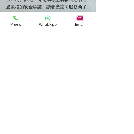
過嚴格的安全驗證。讀者應該向服務商了
解致敏性測試/吸入毒性測試等等。
Phone
WhatsApp
Email
總結
在選擇
防病毒塗層(長效消毒)服務
時
，上述三
大考慮缺一不可。
最後，客人選擇防病毒塗層服務，是基於相信
消毒服務商/消毒公司。我們作為防病毒塗層
服務商理應把客人健康放在公司利益之上。此
外，香港同心抗疫的情況下，我們更應為客戶
提供最可靠的服務。故此，我們堅持使用能達
成上述三方面條件的防病毒塗層物料，並以公
道的價格提供服務，因為我們相信所有人(不
論階層)都能得到最優質的服務。
​立即與我們
聯絡及取得報價