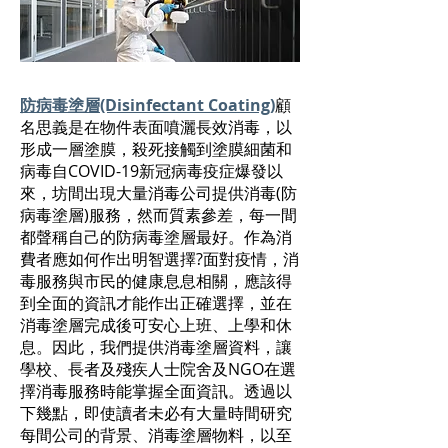
防病毒塗層(Disinfectant Coating)
顧
名思義是在物件表面噴灑長效消毒，以
形成一層塗膜，殺死接觸到塗膜細菌和
病毒自COVID-19新冠病毒疫症爆發以
來，坊間出現大量消毒公司提供消毒(防
病毒塗層)服務，然而質素參差，每一間
都聲稱自己的防病毒塗層最好。作為消
費者應如何作出明智選擇?面對疫情，消
毒服務與市民的健康息息相關，應該得
到全面的資訊才能作出正確選擇，並在
消毒塗層完成後可安心上班、上學和休
息。因此，我們提供消毒塗層資料，讓
學校、長者及殘疾人士院舍及NGO在選
擇消毒服務時能掌握全面資訊。透過以
下幾點，即使讀者未必有大量時間研究
每間公司的背景、消毒塗層物料，以至