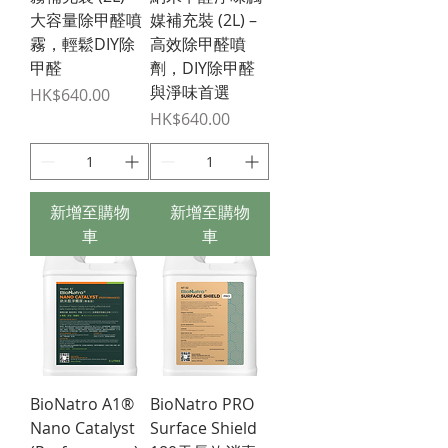
大容量除甲醛噴
媒補充裝 (2L) –
霧，輕鬆DIY除
高效除甲醛噴
甲醛
劑，DIY除甲醛
與淨味首選
價格
HK$640.00
價格
HK$640.00
新增至購物
新增至購物
車
車
BioNatro A1®
BioNatro PRO
Nano Catalyst
Surface Shield