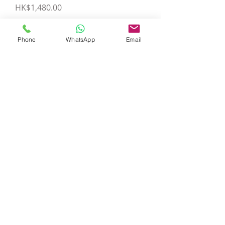
價格
HK$1,480.00
Phone
WhatsApp
Email
新增至購物
新增至購物
車
車
BioNatro Body
BioNatro NT32
Shield 24小時長
Surface Shield
效搓手液2L
90天長效消毒塗
層 (5L)
價格
HK$400.00
價格
HK$980.00