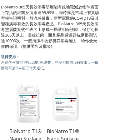
BioNatro 365天長效消毒塗層能有效地殺滅於物件表面
上存活的細菌及病毒達99.99%，同時亦是市場上有實驗
室報告證明對一般流感希毒，新型冠狀病COVID19及其
變種病毒有效的長效消毒產品。BioNatro 365天長效消
毒塗層能於物件表面上形成一層透明保護膜，保存期長
達365天以上，長效抗菌，而且產品通過對抗磨擦測試
達10000次，一般清潔不會影響其消毒能力，給你全天
候的保護。(提供零售及批發)
送貨安排：
惠顧​任何貨品滿$500即免運費，並安排順豐(SF)寄出，一般
情況可於2-4個工作天送抵。
BioNatro T1®
BioNatro T1®
Nano Surface
Nano Surface