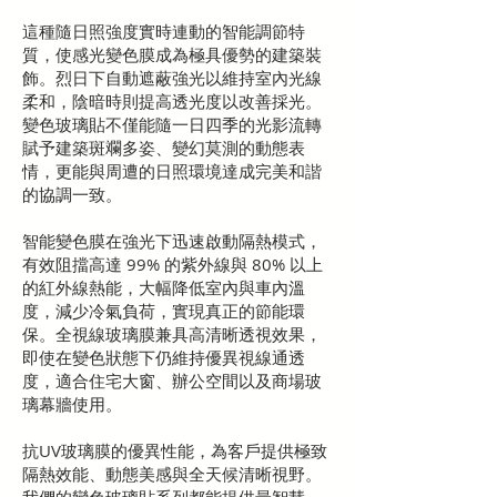
這種隨日照強度實時連動的智能調節特
質，使感光變色膜成為極具優勢的建築裝
飾。烈日下自動遮蔽強光以維持室內光線
柔和，陰暗時則提高透光度以改善採光。
變色玻璃貼不僅能隨一日四季的光影流轉
賦予建築斑斕多姿、變幻莫測的動態表
情，更能與周遭的日照環境達成完美和諧
的協調一致。
智能變色膜在強光下迅速啟動隔熱模式，
有效阻擋高達 99% 的紫外線與 80% 以上
的紅外線熱能，大幅降低室內與車內溫
度，減少冷氣負荷，實現真正的節能環
保。全視線玻璃膜兼具高清晰透視效果，
即使在變色狀態下仍維持優異視線通透
度，適合住宅大窗、辦公空間以及商場玻
璃幕牆使用。
抗UV玻璃膜的優異性能，為客戶提供極致
隔熱效能、動態美感與全天候清晰視野。