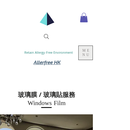
ME
Retain Allergy-Free Environment
NU
Allerfree HK
玻璃膜 / 玻璃貼服務
Windows Film