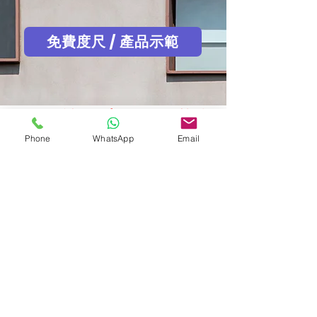
免費度尺 / 產品示範
為何需請Allerfree HK隔熱貼
專業安裝
Phone
WhatsApp
Email
(而不自行DIY安排隔熱膜)
試想像一下您在為您的手機貼上鋼化玻璃
膜時的專注及細緻度，然後想像您要用同