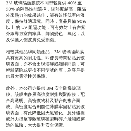
3M 玻璃隔熱膜按不同型號提供 40% 至
90% 的隔熱性能選擇，隔熱度越高，阻隔
外來熱力的效果越佳，能有效降低室內溫
度，保持舒適環境。同時，產品具備 90%
以上 的 UV 阻隔功能，可有效防止有害紫
外線導致室內家具、飾物變色、氧化，以
及保護人體皮膚免受損傷。
相較其他品牌同類產品，3M 玻璃隔熱膜
具有更高的耐用性。即使長時間粘貼於玻
璃表面，亦不會出現溶膠或殘膠問題，可
輕鬆清除或更換不同型號的膜，為客戶提
供最大靈活性與保障。
此外，本公司亦提供 3M 安全防爆玻璃
膜。該膜由多層高強度耐撕裂聚酯膜，配
合高透明、高密度物料及黏合劑複合而
成。高密度黏合劑能使薄膜牢固粘貼於玻
璃表面，有效降低因天氣變化、意外碰撞
或外力撞擊導致玻璃破裂時碎片飛濺或穿
透的風險，大大提升安全保障。