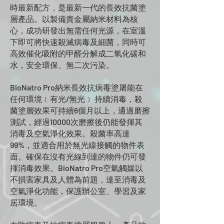
時最新配方，是最新一代的長效抗菌塗
層產品。以製備貴金屬納米材料為核
心，成功研發出無需任何光源，在室溫
下即可將快速殺滅病毒及細菌，同時可
高效催化吸附的甲醛分解成二氧化碳和
水，安全環保、無二次污染。
BioNatro Pro納米長效抗病毒塗屠能在
任何環境﹝有光/無光﹞ 持續消毒，殺
菌塗層效果可持續6個月以上，通過磨擦
測試，經過10000次磨擦後仍能發揮其
消毒及空氣淨化效果。殺菌率高達
99%，並適合用於無光線接觸的物件表
面。確保在沒有光線到達的物件仍可發
揮消毒效果。BioNatro Pro空氣觸媒以
不損害家具及人體為前題，達至消毒及
空氣淨化功能，保護辦公室、學習及家
居環境。