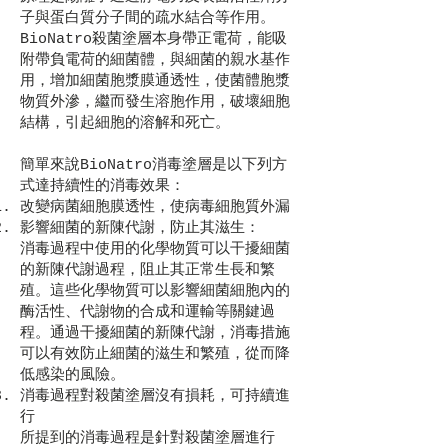
子與蛋白質分子間的疏水結合等作用。
BioNatro殺菌塗層本身帶正電荷，能吸
附帶負電荷的細菌體，與細菌的親水基作
用，增加細菌胞漿膜通透性，使菌體胞漿
物質外滲，繼而發生溶胞作用，破壞細胞
結構，引起細胞的溶解和死亡。
簡單來說BioNatro消毒塗層是以下列方
式達持續性的消毒效果：
改變病菌細胞膜透性，使病毒細胞質外漏
影響細菌的新陳代謝，防止其滋生：
消毒過程中使用的化學物質可以干擾細菌
的新陳代謝過程，阻止其正常生長和繁
殖。這些化學物質可以影響細菌細胞內的
酶活性、代謝物的合成和運輸等關鍵過
程。通過干擾細菌的新陳代謝，消毒措施
可以有效防止細菌的滋生和繁殖，從而降
低感染的風險。
消毒過程對殺菌塗層沒有損耗，可持續進
行
所提到的消毒過程是針對殺菌塗層進行