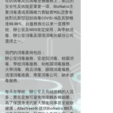
在防病毒及抗病毒塗層服務上，產品的
安全性及效能是重要一環。BioNatro主
要消毒通過英國權力實驗實MSL證實有
效對抗新型冠狀病毒COVID-19及其變種
達99.99%。自服務推出以來一直獲學
校、辦公室及NGO肯定採用，為學校消
毒、辦公室消毒及環境消毒的最佳公司
選擇之一。
我們的消毒案例包括：
辦公室消毒服務、安老院消毒、校園消
毒、學校消毒服務、幼稚園消毒服務、
大學消毒、商店消毒、眼睛消毒服務、
清潔消毒推薦、專業消毒公司、納米消
毒服務。
每天在學校、辦公室及商鋪接觸的人流
多，實在是無可避免地接觸各種細菌，
為了保護身邊的家人朋友同事甚至寵物
健康，AllerfreeHK 提供BioNatro 180天