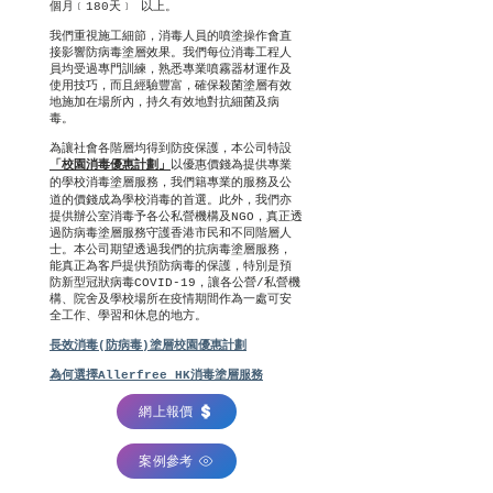
個月﹝180天﹞ 以上。
我們重視施工細節，消毒人員的噴塗操作會直
接影響防病毒塗層效果。我們每位消毒工程人
員均受過專門訓練，熟悉專業噴霧器材運作及
使用技巧，而且經驗豐富，確保殺菌塗層有效
地施加在場所內，持久有效地對抗細菌及病
毒。
為讓社會各階層均得到防疫保護，本公司特設
「校園消毒優惠計劃」
以優惠價錢為提供專業
我們籍專業的服務及公
的學校消毒塗層
服務，
道的價錢成為學校消毒的首選。此外，
我
們亦
提供辦公室消毒予各公私營機構及NGO，真正透
過防病毒塗層服務守護香港市民和不同階層人
士。本公司期望透過我們的抗病毒塗層服務，
能真正為客戶提供預防病毒的保護，特別是預
防新型冠狀病毒COVID-19，讓各公營/私營機
構、院舍及學校場所在疫情期間作為一處可安
全工作、學習和休息的地方。
長效消毒(防病毒)塗層校園優惠計劃
為何選擇Allerfree HK消毒塗層服務
網上報價
案例參考