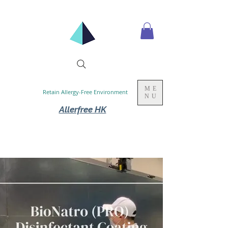
ME
Retain Allergy-Free Environment
NU
Allerfree HK