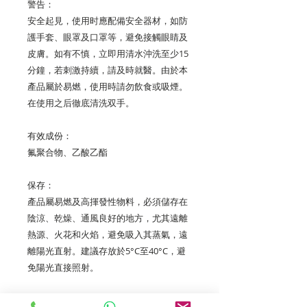
警告：
安全起見，使用时應配備安全器材，如防
護手套、眼罩及口罩等，避免接觸眼睛及
皮膚。如有不慎，立即用清水沖洗至少15
分鐘，若刺激持續，請及時就醫。由於本
產品屬於易燃，使用時請勿飲食或吸煙。
在使用之后徹底清洗双手。
有效成份：
氟聚合物、乙酸乙酯
保存：
產品屬易燃及高揮發性物料，必須儲存在
陰涼、乾燥、通風良好的地方，尤其遠離
熱源、火花和火焰，避免吸入其蒸氣，遠
離陽光直射。建議存放於5°C至40°C，避
免陽光直接照射。
收到訂單付款後，我們會經順豐（SF）寄