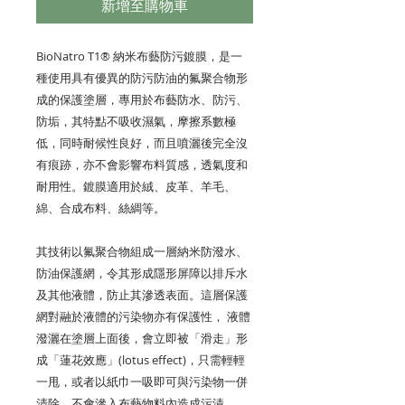
新增至購物車
BioNatro T1® 納米布藝防污鍍膜，是一
種使用具有優異的防污防油的氟聚合物形
成的保護塗層，專用於布藝防水、防污、
防垢，其特點不吸收濕氣，摩擦系數極
低，同時耐候性良好，而且噴灑後完全沒
有痕跡，亦不會影響布料質感，透氣度和
耐用性。鍍膜適用於絨、皮革、羊毛、
綿、合成布料、絲綢等。
其技術以氟聚合物組成一層納米防潑水、
防油保護網，令其形成隱形屏障以排斥水
及其他液體，防止其滲透表面。這層保護
網對融於液體的污染物亦有保護性， 液體
潑灑在塗層上面後，會立即被「滑走」形
成「蓮花效應」(lotus effect)，只需輕輕
一甩，或者以紙巾一吸即可與污染物一併
清除，不會滲入布藝物料內造成污漬。