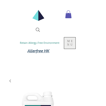
ME
Retain Allergy-Free Environment
NU
Allerfree HK