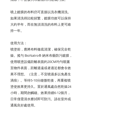
噴上鍍膜的布料仍可直接以洗衣機清洗。
如果清洗得比較頻繁，鍍膜功效可以保持
大約半年，而在無須清洗的布料上更可維
持一年。
使用方法：
噴塗前，應將布料徹底清潔，確保完全乾
燥。搖勻 BioNatro® 納米布藝防污鍍膜，
使用噴塗設備距離表面約20CM均勻噴灑
至物件表面，距離過遠或者過近都會令效
果不理想。（注意，不宜噴過多以免產生
滴痕）。等待5-10分鐘微乾後，再重複噴
塗使效果更持久。置於通風處自然乾燥24
小時，期間勿觸碰。效果持續6-12個月，
日常僅需清水擦拭即可防污。請在室外或
通風良好處使用。