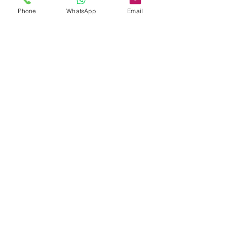
出，一般可於2-4個工作天內便可以收到產
Phone
WhatsApp
Email
品。
Tel:
3757 5690
Whatsapp:
5596 4084
Email:
info@allerfreehk.com
Fax:
3016 9882