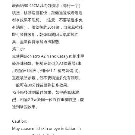
表面約
30-45CM
以均匀橫線（每行一字）
噴塗，移動速度稍快，距離過遠或者過近
都令效果不理想。（注意，不要噴過多免
有滴㾗）。噴塗後約
30
分鐘，自然風乾後
即可發揮效用，乾燥時間因天氣環境而
異，盡量保持家居通風狀態。
第二步:
先使用BioNatro A2 Nano Catalyst 納米甲
醛淨味觸媒。把補充裝倒入A1噴霧器 (未
用完的A1溶液可倒回A1 2L補充裝備用)。
重覆噴塗步驟，低
不要噴過多免有滴㾗。
一般可在30分鐘後達到初步效果。
72
小時後達到最佳效果。如甲醛氣味濃
烈，相隔
2-3
天於同一位置作重覆噴塗，能
達到鞏固效果。
Caution:
May cause mild skin or eye irritation in