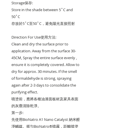
Storage
保存:
Store in the shade between 5˚C and
50˚C
存放於5˚C至50˚C，避免陽光直接照射
Direction For Use
使用方法:
Clean and dry the surface prior to
application.
A
way from the surface
30-
45CM,
Spray the entire surface evenly ,
ensure it is completely covered. Allow to
dry for approx. 30 minutes. If the smell
of formaldehyde is strong, spraying
again after 2-3 days to consolidate the
purifying effect.
噴塗前，應將各種油漆面板材及家具表面
的灰塵清除乾淨
。
第一步:
先使用BioNatro A1 Nano Catalyst 納米醛
淨觸媒。
摇匀
BioNatro
®
噴霧，距離噴塗