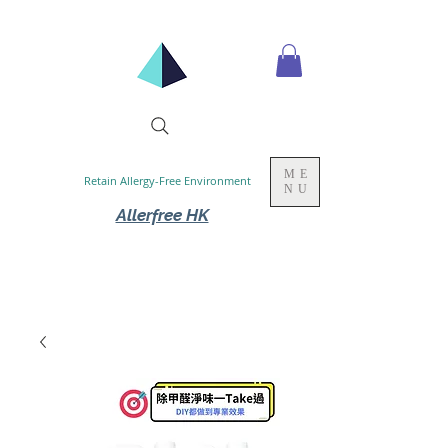
ME
Retain Allergy-Free Environment
NU
Allerfree HK