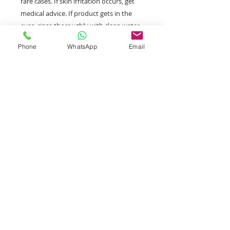
rare cases. If skin irritation occurs, get
medical advice. If product gets in the
eyes, rinse thoroughly with clean water
for several minutes. Remove contact
Phone
WhatsApp
Email
lenses if used. If eye irritation persists,
get medical advice.
在極少數情況或會引起皮膚或眼睛不適。
如皮膚出現敏感症狀，應即尋求醫學意
見。如產品不慎進入眼睛，應用大量清水
沖洗並立即求醫。
收到訂單付款後，我們會經順豐﹝SF﹞寄
出，一般可於2-4個工作天內便可以收到產
品。
Tel:
3757 5690