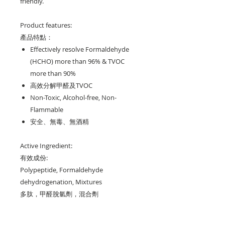
friendly.
Product features:
產品特點：
Effectively resolve
Formaldehyde
(HCHO) more than 96% & TVOC
more than 90%
高效分解甲醛及TVOC
Non-Toxic, Alcohol-free, Non-
Flammable
安全、無毒、無酒精
Active Ingredient:
有效成份:
Polypeptide, Formaldehyde
dehydrogenation, Mixtures
多肽，甲醛脫氫劑，
混合劑