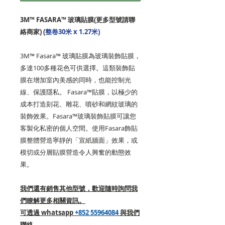
3M™ FASARA™ 玻璃貼膜(更多型號請聯
絡商家) (
整卷30米 x 1.27米)
3M™ Fasara™ 玻璃貼膜為玻璃裝飾貼膜，
多達100多種花色可供選擇。這類裝飾貼
膜在增加室內美感的同時，也能控制光
線、保護隱私。 Fasara™貼膜，以極少的
成本打造刻花、雕花、噴砂和網紋玻璃的
裝飾效果。Fasara™玻璃裝飾貼膜可讓您
客製化私密的個人空間。使用Fasara飾貼
膜整體營造寧靜的「宣紙牆面」效果，或
模切或分層貼膜營造令人興奮的動態效
果。
我們還有銷售其他型號，歡迎隨時詢問我
們瞭解更多相關資訊。
可透過 whatsapp
+852 55964084
與我們
聯絡