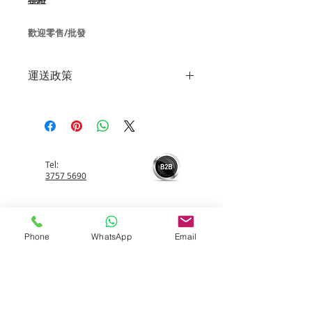
歡迎零售/批發
運送政策
到貨時間
一般下單後可於2-4個工作天送抵。
注意事項
3M玻璃膜不支援順豐站及智能櫃。如
果客户提供的地址不完整或不正確，而
Tel:
導致您的包裹寄失或退回給我們，如需
3757 5690
重新送貨至更正地址，您必須支付再次
發貨的费用。
Whatsapp:
5596 4084
Phone
WhatsApp
Email
Email:
info@allerfreehk.com