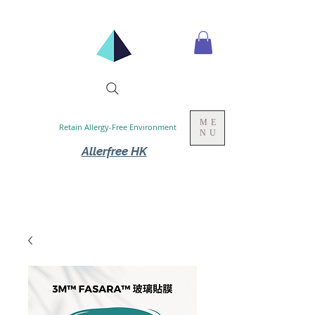
ME
Retain Allergy-Free Environment
NU
Allerfree HK