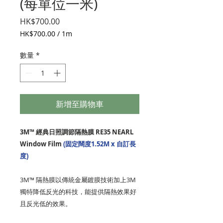
(每單位一米)
價
HK$700.00
格
HK$700.00
/
1m
每
1
數量
*
公
尺
之
價
格
新增至購物車
為
HK$700.00
3M™ 經典日照調節隔熱膜 RE35 NEARL
Window Film
(固定闊度1.52M x 自訂長
度)
3M™ 隔熱膜以傳統金屬鍍膜技術加上3M
獨特降低反光的科技，能提供隔熱效果好
且反光低的效果。