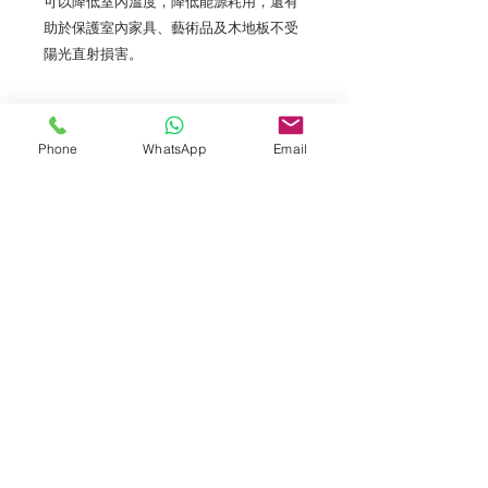
可以降低室內溫度，降低能源耗用，還有
助於保護室內家具、藝術品及木地板不受
陽光直射損害。
歡迎零售/批發
Phone
WhatsApp
Email
運送政策
到貨時間
一般下單後可於2-4個工作天送抵。
注意事項
3M玻璃膜不支援順豐站及智能櫃。如
果客户提供的地址不完整或不正確，而
Tel:
導致您的包裹寄失或退回給我們，如需
3757 5690
重新送貨至更正地址，您必須支付再次
發貨的费用。
Whatsapp:
5596 4084