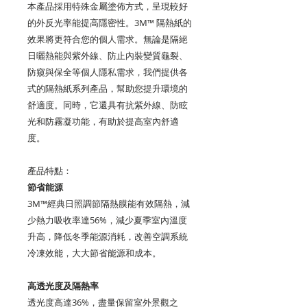
本產品採用特殊金屬塗佈方式，呈現較好
的外反光率能提高隱密性。3M™ 隔熱紙的
效果將更符合您的個人需求。無論是隔絕
日曬熱能與紫外線、防止內裝變質龜裂、
防窺與保全等個人隱私需求，我們提供各
式的隔熱紙系列產品，幫助您提升環境的
舒適度。同時，它還具有抗紫外線、防眩
光和防霧凝功能，有助於提高室內舒適
度。
產品特點：
節省能源
3M™經典日照調節隔熱膜能有效隔熱，減
少熱力吸收率達56%，減少夏季室內溫度
升高，降低冬季能源消耗，改善空調系統
冷凍效能，大大節省能源和成本。
高透光度及隔熱率
透光度高達36%，盡量保留室外景觀之