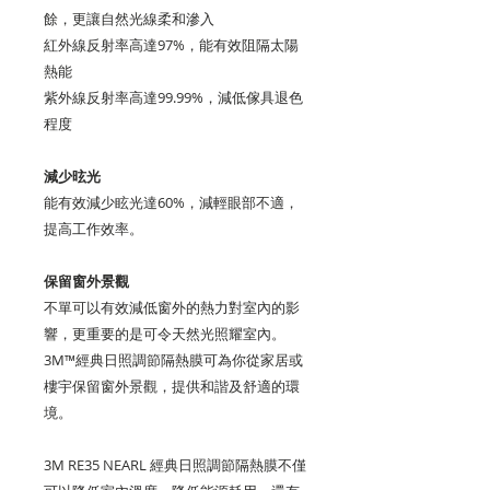
餘，更讓自然光線柔和滲入
紅外線反射率高達97%，能有效阻隔太陽
熱能
紫外線反射率高達99.99%，減低傢具退色
程度
減少昡光
能有效減少眩光達60%，減輕眼部不適，
提高工作效率。
保留窗外景觀
不單可以有效減低窗外的熱力對室內的影
響，更重要的是可令天然光照耀室內。
3M™經典日照調節隔熱膜可為你從家居或
樓宇保留窗外景觀，提供和諧及舒適的環
境。
3M RE35 NEARL 經典日照調節隔熱膜不僅