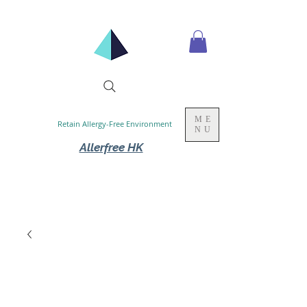
ME
Retain Allergy-Free Environment
NU
Allerfree HK