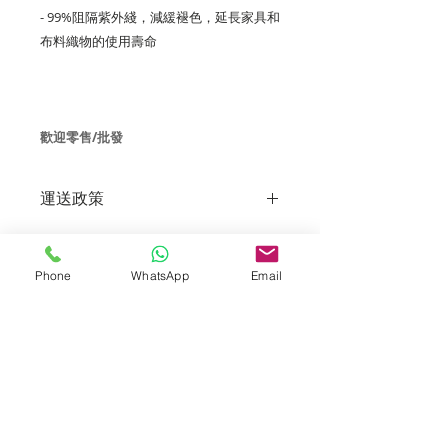
- 99%阻隔紫外綫，減緩褪色，延長家具和
布料織物的使用壽命
歡迎零售/批發
運送政策
到貨時間
一般下單後可於2-4個工作天送抵。
Phone
WhatsApp
Email
注意事項
3M玻璃膜不支援順豐站及智能櫃。如
果客户提供的地址不完整或不正確，而
Tel:
導致您的包裹寄失或退回給我們，如需
3757 5690
重新送貨至更正地址，您必須支付再次
發貨的费用。
Whatsapp:
5596 4084