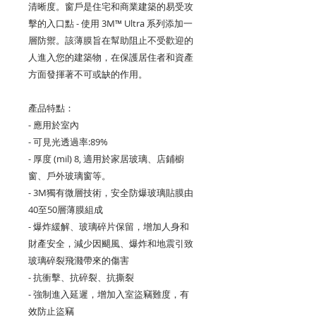
清晰度。窗戶是住宅和商業建築的易受攻
擊的入口點 - 使用 3M™ Ultra 系列添加一
層防禦。該薄膜旨在幫助阻止不受歡迎的
人進入您的建築物，在保護居住者和資產
方面發揮著不可或缺的作用。
產品特點：
- 應用於室內
- 可見光透過率:89%
- 厚度 (mil) 8, 適用於家居玻璃、店鋪櫥
窗、戶外玻璃窗等。
- 3M獨有微層技術，安全防爆玻璃貼膜由
40至50層薄膜組成
- 爆炸緩解、玻璃碎片保留，增加人身和
財產安全，減少因颶風、爆炸和地震引致
玻璃碎裂飛濺帶來的傷害
- 抗衝擊、抗碎裂、抗撕裂
- 強制進入延遲，增加入室盜竊難度，有
效防止盜竊