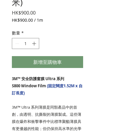
米)
價
HK$900.00
格
HK$900.00
/
1m
每
1
數量
*
公
尺
之
價
格
新增至購物車
為
HK$900.00
3M™ 安全防護窗膜 Ultra 系列
S800 Window Film
(固定闊度1.52M x 自
訂長度)
3M™ Ultra 系列薄膜是同類產品中的首
創，由透明、抗撕裂的薄膜製成。這些薄
膜在爆炸和衝擊事件中比標準聚酯薄膜具
有更優越的性能；但仍保持高水準的光學