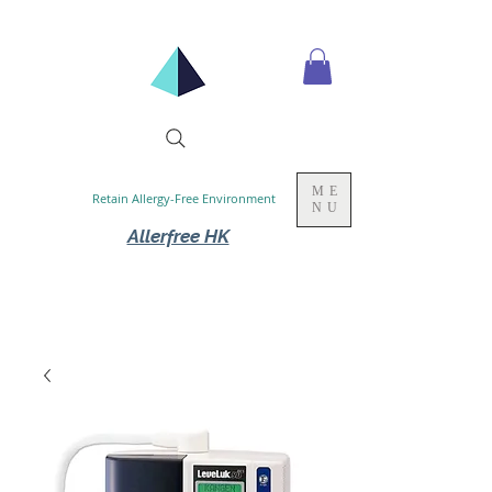
ME
Retain Allergy-Free Environment
NU
Allerfree HK