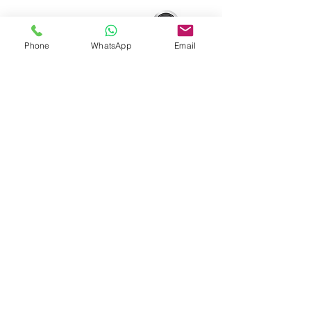
Tel:
3757 5690
Phone
WhatsApp
Email
Whatsapp:
5596 4084
Email:
info@allerfreehk.com
Fax:
3016 9882
Allerfree HK Service Ltd.
Warehouse 倉庫
Unit B8, 1/F, Winner Building, 36 Man Yue Street,
Hunghom, Kowloon