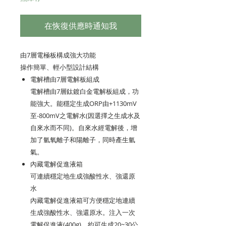
在恢復供應時通知我
由7層電極板構成強大功能
操作簡單、輕小型設計結構
電解槽由7層電解板組成
電解槽由7層鈦鍍白金電解板組成，功
能強大。能穩定生成ORP由+1130mV
至-800mV之電解水(因選擇之生成水及
自來水而不同)。自來水經電解後，增
加了氫氧離子和陽離子，同時產生氫
氣。
內藏電解促進液箱
可連續穩定地生成強酸性水、強還原
水
內藏電解促進液箱可方便穩定地連續
生成強酸性水、強還原水。注入一次
電解促進液(400g)，約可生成20~30公