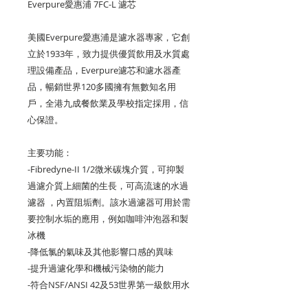
Everpure愛惠浦 7FC-L 濾芯
美國Everpure愛惠浦是濾水器專家，它創
立於1933年，致力提供優質飲用及水質處
理設備產品，Everpure濾芯和濾水器產
品，暢銷世界120多國擁有無數知名用
戶，全港九成餐飲業及學校指定採用，信
心保證。
主要功能：
-Fibredyne-II 1/2微米碳塊介質，可抑製
過濾介質上細菌的生長，可高流速的水過
濾器 ，內置阻垢劑。該水過濾器可用於需
要控制水垢的應用，例如咖啡沖泡器和製
冰機
-降低氯的氣味及其他影響口感的異味
-提升過濾化學和機械污染物的能力
-符合NSF/ANSI 42及53世界第一級飲用水