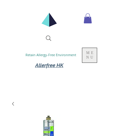
ME
Retain Allergy-Free Environment
NU
Allerfree HK