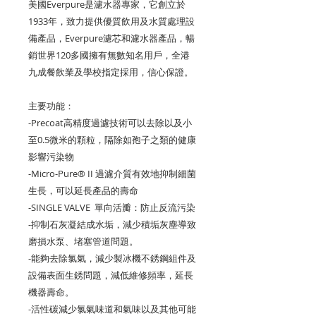
美國Everpure是濾水器專家，它創立於
1933年，致力提供優質飲用及水質處理設
備產品，Everpure濾芯和濾水器產品，暢
銷世界120多國擁有無數知名用戶，全港
九成餐飲業及學校指定採用，信心保證。
主要功能：
-Precoat高精度過濾技術可以去除以及小
至0.5微米的顆粒，隔除如孢子之類的健康
影響污染物
-Micro-Pure® II 過濾介質有效地抑制細菌
生長，可以延長產品的壽命
-SINGLE VALVE 單向活瓣：防止反流污染
-抑制石灰凝結成水垢，減少積垢灰塵導致
磨損水泵、堵塞管道問題。
-能夠去除氯氣，減少製冰機不銹鋼組件及
設備表面生銹問題，減低維修頻率，延長
機器壽命。
-活性碳減少氯氣味道和氣味以及其他可能