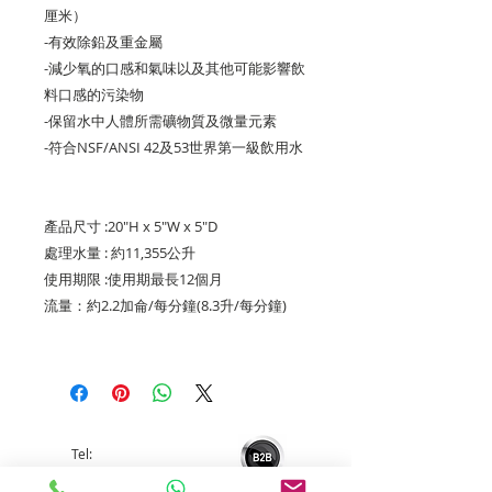
厘米）
-有效除鉛及重金屬
-減少氧的口感和氣味以及其他可能影響飲
料口感的污染物
-保留水中人體所需礦物質及微量元素
-符合NSF/ANSI 42及53世界第一級飲用水
產品尺寸 :20"H x 5"W x 5"D
處理水量 : 約11,355公升
使用期限 :使用期最長12個月
流量：約2.2加侖/每分鐘(8.3升/每分鐘)
Tel:
3757 5690