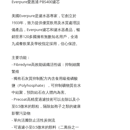
Everpure愛惠浦 PBS400濾芯
美國Everpure是濾水器專家，它創立於
1933年，致力提供優質飲用及水質處理設
備產品，Everpure濾芯和濾水器產品，暢
銷世界120多國擁有無數知名用戶，全港
九成餐飲業及學校指定採用，信心保證。
主要功能：
- Fibredyne高效能碳纖活性碳：抑制細菌
繁殖
- 獨有石灰質抑制配方內含食用級複磷酸
鹽（Polyhosphate），可抑制礦物質在水
中結聚，預防結石在人體內為害。
- Precoat高精度過濾技術可以去除以及小
至0.5微米的顆粒，隔除如孢子之類的健康
影響污染物
- 單向活瓣防止活性炭倒流
- 可過濾小至0.5微米的顆料（二萬份之一