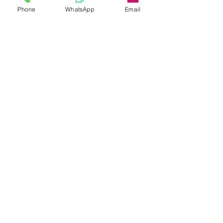
Phone
WhatsApp
Email
Whatsapp:
5596 4084
Email:
info@allerfreehk.com
Fax:
3016 9882
Allerfree HK Service Ltd.
Warehouse 倉庫
Unit B8, 1/F, Winner Building, 36 Man Yue Street,
Hunghom, Kowloon
​九龍紅磡民裕街36號榮業大廈一樓B8室
Office 辦公室