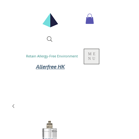
ME
Retain Allergy-Free Environment
NU
Allerfree HK