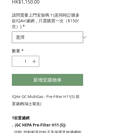
價
HK$1,150.00
格
請問需要上門安裝嗎？(若同時訂購多
款IQAir濾網，只需購買一次（$150/
次）)
*
數量
*
新增至購物車
IQAir GC MultiGas - Pre-Filter H11(S) 前
置濾網(瑞士製造)
1
前置濾網
.
(GC HEPA Pre-Filter H11 (S))
功能: 控制粗至幼粒子及保護其他濾網的