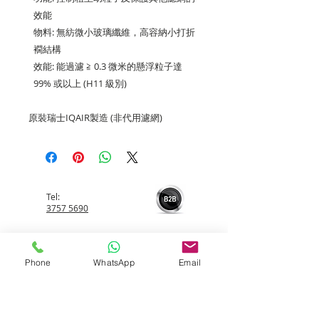
效能
物料: 無紡微小玻璃纖維，高容納小打折
襉結構
效能: 能過濾 ≧ 0.3 微米的懸浮粒子達
99% 或以上 (H11 級別)
原裝瑞士IQAIR製造 (非代用濾網)
Tel:
3757 5690
Whatsapp:
Phone
WhatsApp
Email
5596 4084
Email:
info@allerfreehk.com