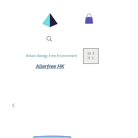
ME
Retain Allergy-Free Environment
NU
Allerfree HK