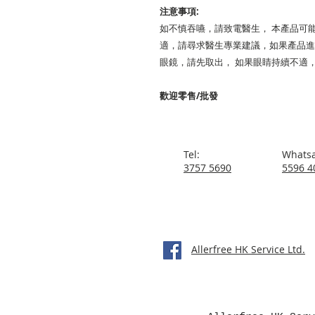
注意事項:
如不慎吞嚥，請致電醫生， 本產品可
適，請尋求醫生專業建議，如果產品進
眼鏡，請先取出， 如果眼睛持續不適
歡迎零售/批發
Tel:
Whats
3757 5690
5596 4
Allerfree HK Service Ltd.