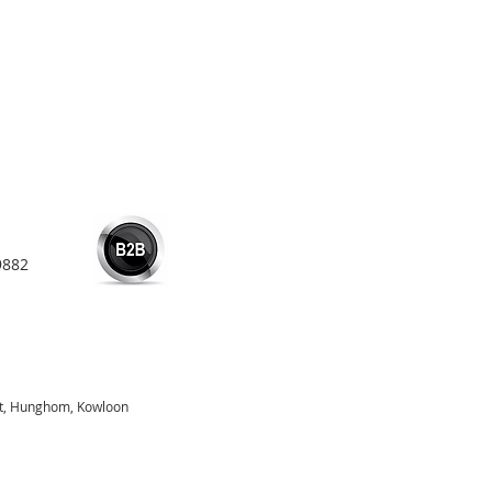
9882
eet, Hunghom, Kowloon