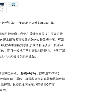
GermFree 24 Hand Sanitizer 5L
港特許批發商，我們在香港售賣只提供原裝正貨
戶於網上購買各種容量的Zoono長效搓手液。有別
O長效潔手液能於手部形成透明保護層，長達24
毒及細菌，而且一般洗手不影響其消毒能力。收到訂單
4個工作天內便可以收到產品。
的長效搓手液。(
持續24小時
，效率達99.99%)
菌(包括細菌、霉菌、真菌和病毒如真菌和霉菌包括
大腸桿菌、抗藥性金黃葡萄球菌等100多種)
全可靠。