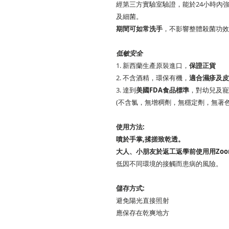
經第三方實驗室驗證，能於24小時內
及細菌。
期間可如常洗手
，不影響整體殺菌功效
低敏安全
1. 新西蘭生產原裝進口，
保證正貨
2. 不含酒精，環保有機，
適合濕疹及皮
3. 達到
美國FDA食品標準
，對幼兒及寵
(不含氯，無增稠劑，無穩定劑，無著
使用方法:
噴於手掌,揉搓致乾透。
大人、小朋友於返工返學前使用用Zoo
低因不同環境的接觸而患病的風險。
儲存方式:
避免陽光直接照射
應保存在乾爽地方