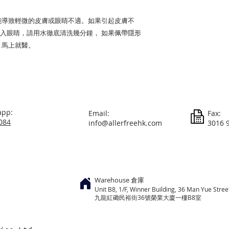
能導致輕微的皮膚或眼睛不適。如果引起皮膚不
入眼睛，請用水徹底清洗幾分鐘， 如果佩帶隱形
，馬上就醫。
app:
Email:
Fax:
084
info@allerfreehk.com
3016 
Warehouse 倉庫
Unit B8, 1/F, Winner Building, 36 Man Yue Str
​九龍紅磡民裕街36號榮業大廈一樓B8室