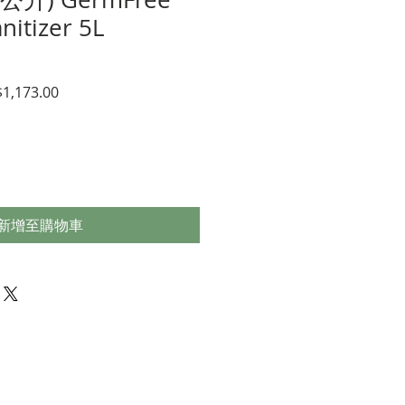
nitizer 5L
促
1,173.00
銷
價
格
新增至購物車