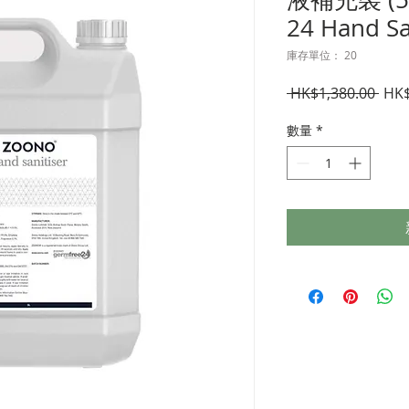
24 Hand Sa
庫存單位： 20
一
 HK$1,380.00 
HK$
般
數量
*
價
格