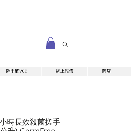
除甲醛VOC
網上報價
商店
24小時長效殺菌搓手
公升) GermFree