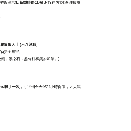
強效殺滅
包括新型肺炎COVID-19
在內120多種病毒
。
膚過敏人士 (不含酒精)
物安全無害。
色劑，無染料，無香料和無添加劑。)
no噴手一次
，可得到全天候24小時保護，大大減