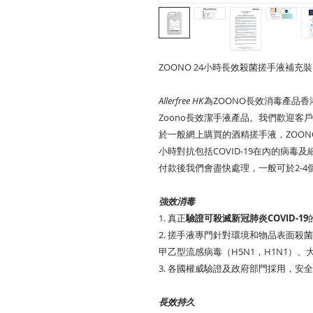
ZOONO 24小時長效殺菌搓手液補充裝 (5公升) 
Allerfree HK
為
ZOONO
長效消毒產品香
Zoono長效潔手液產品。我們歡迎客
於一般網上購買的酒精搓手液，ZOON
小時對抗包括COVID-19在內的病
付款後我們會盡快處理，一般可於2-
強效消毒
1. 真正
驗證可殺滅新冠肺炎COVID-19
2. 搓手液專門針對環境和物品表面殺
甲乙型流感病毒（H5N1，H1N1）、
3. 各國權威驗證及政府部門採用，安
長效持久