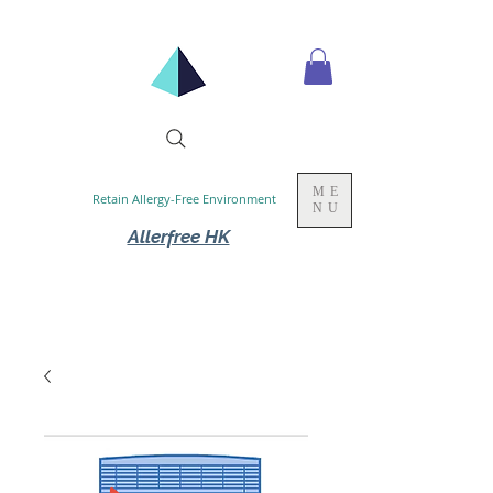
ME
Retain Allergy-Free Environment
NU
Allerfree HK