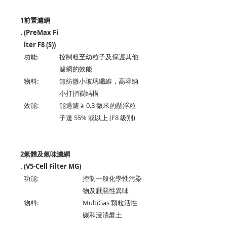
1
前置濾網
.
(PreMax Fi
lter F8 (S))
功能
:
控制粗至幼粒子及保護其他
濾網的效能
物料
:
無紡微小玻璃纖維，高容纳
小打摺襉結構
效能
:
能過濾 ≧ 0.3 微米的懸浮粒
子達 55% 或以上 (F8 級別)
2
氣體及氣味濾網
.
(V5-Cell Filter MG)
功能:
控制一般化學性污染
物及厭惡性異味
物料:
MultiGas 顆粒活性
碳和浸漬礬土