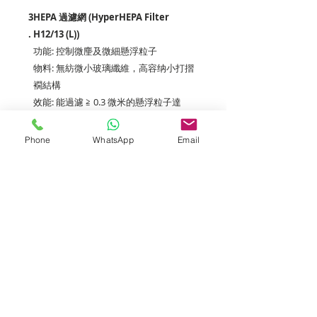
3
HEPA 過濾網
(HyperHEPA Filter
.
H12/13 (L))
功能: 控制微麈及微細懸浮粒子
物料: 無紡微小玻璃纖維，高容纳小打摺
襉結構
效能: 能過濾 ≧ 0.3 微米的懸浮粒子達
99.97% 或以上 (H12/13
級別)
Phone
WhatsApp
Email
Tel:
3757 5690
Whatsapp:
5596 4084